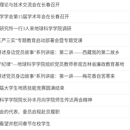
理论与技术交流会在长春召开
学学会第15届学术年会在长春召开
研究所一行3人来地球科学学院调研
三严三实”专题教育启动部署会暨专题党课
讲述身边党员故事”系列讲座：第二讲——西藏我的第二故乡
守纪律”—地球科学学院组织党员教师参观吉林省廉政教育基地
讲述党员身边故事”系列讲座：第一讲——梅花香自苦寒来
第四届大学生地质技能竞赛圆满结束
科学学院院长孙丰月向学院师生传达两会精神
会的代表、委员启程赴京履职
看望并慰问春节在校学生