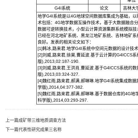
单位
G4I系统
论文
吉林大
地学G4I系统是以4G地球空间数据库集成为基础，
术包括：4G地学数据互操作技术，基于大数据融合分
数据可逆转换技术，小型云计算资源集群系统模拟技
已经在河北地矿系统、黑龙江地矿系统、吉林地矿系
良好。发表的相关论文如下：
[1]韩冰,路来君.地学G4I系统中空间元数据的设计技术[J].世
[2]刘威,路来君,徐昊,曹延波.基于云计算的G4ICCS
版),2013,02:187-190.
[3]刘威,路来君,王洪肖,曹延波.基于G4ICCS系统的
版),2013,03:324-327.
[4]魏红雨,路来君,郝满,郝琳琳.地学G4I系统集成数
学版),2014,04:377-382.
[5]魏红雨,路来君,郝满,郝琳琳.基于数据仓库的4G
科学版),2014,03:293-297.
上一篇
成矿带三维地质调查方法
下一篇
代表性研究成果三名称