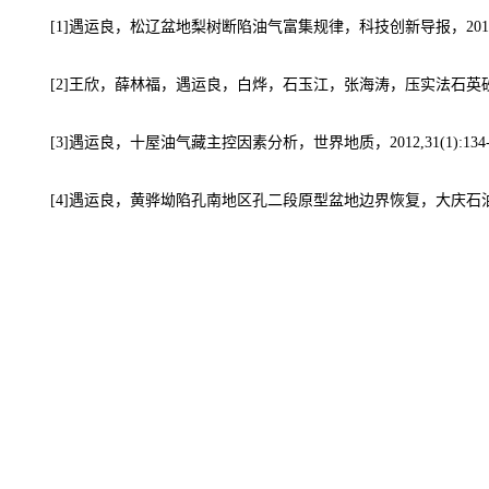
[1]遇运良，松辽盆地梨树断陷油气富集规律，科技创新导报，2011(9)
[2]王欣，薛林福，遇运良，白烨，石玉江，张海涛，压实法石英砂岩成
[3]遇运良，十屋油气藏主控因素分析，世界地质，2012,31(1):134-
[4]遇运良，黄骅坳陷孔南地区孔二段原型盆地边界恢复，大庆石油地质与开