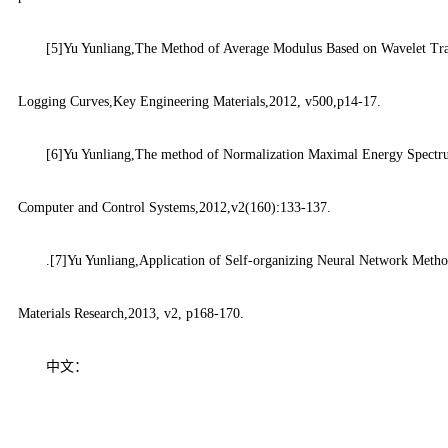
[5]Yu Yunliang,The Method of Average Modulus Based on Wavelet Tra
Logging Curves,Key Engineering Materials,2012, v500,p14-17.
[6]Yu Yunliang,The method of Normalization Maximal Energy Spectru
Computer and Control Systems,2012,v2(160):133-137.
.[7]Yu Yunliang,Application of Self-organizing Neural Network Metho
Materials Research,2013, v2, p168-170.
中文：