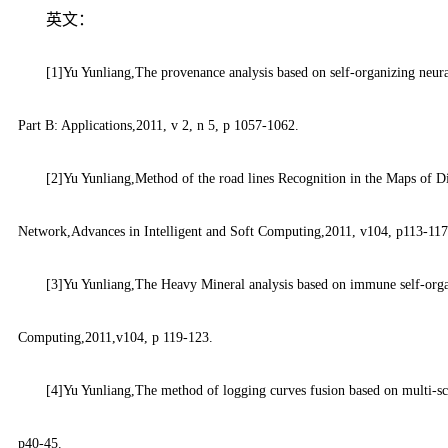
英文：
[1]
Yu Yunliang,
The provenance analysis based on self-organizing neu
Part B: Applications,2011, v 2, n 5, p 1057-1062.
[2]Yu Yunliang,Method of the road lines Recognition in the Maps of 
Network,Advances in Intelligent and Soft Computing,2011, v104, p113-117
[3]Yu Yunliang,The Heavy Mineral analysis based on immune self-organ
Computing,2011,v104, p 119-123.
[4]Yu Yunliang,The method of logging curves fusion based on multi-s
p40-45.