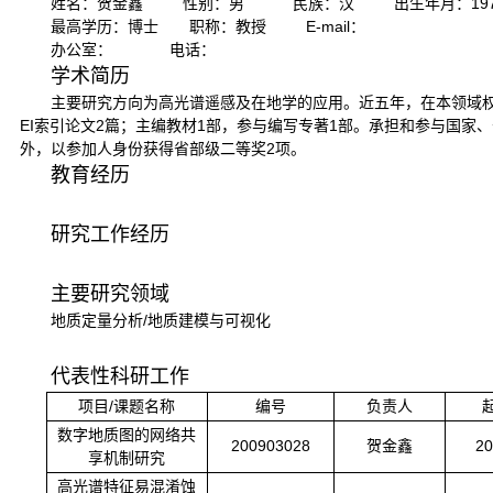
姓名：贺金鑫 性别：男 民族：汉 出生年月：1979
最高学历：博士 职称：教授 E-mail：
办公室： 电话：
学术简历
主要研究方向为高光谱遥感及在地学的应用。近五年，在本领域权威
EI索引论文2篇；主编教材1部，参与编写专著1部。承担和参与国家
外，以参加人身份获得省部级二等奖2项。
教育经历
研究工作经历
主要研究领域
地质定量分析/地质建模与可视化
代表性科研工作
项目/课题名称
编号
负责人
数字地质图的网络共
200903028
贺金鑫
20
享机制研究
高光谱特征易混淆蚀