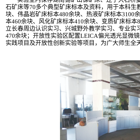
石矿床等
70
多个典型矿床标本及资料，用于本科生
块、伟晶岩矿床标本
480
余块、热液矿床标本
3100
本
460
余块、风化矿床标本
410
余块、变质矿床标本
立长春周边认识实习、兴城野外教学实习、专业实
470
余块；开放性实验区配置
LEICA
偏光透光显微镜
实践项目及开放性创新实验等项目，为广大师生全