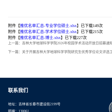
附件【
推优名单汇总-专业学位硕士.xlsx
】已下载
149
次
附件【
推优名单汇总-学术学位硕士.xlsx
】已下载
215
次
附件【
推优名单汇总-博士.xlsx
】已下载
227
次
上一篇：
吉林大学地球科学学院2026年校园学术活动开放日招募通
下一篇：
关于开展吉林大学地球科学学院研究生优秀学位论文评选
联系我们
地址：吉林省长春市建设街2199号
邮编：130061