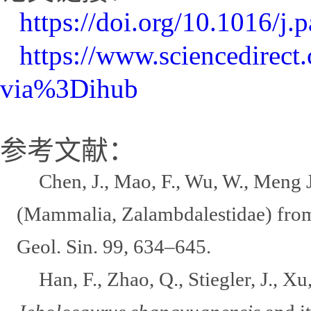
https://doi.org/10.1016/j
https://www.sciencedirect
via%3Dihub
参考文献：
Chen, J., Mao, F., Wu, W., Meng 
(Mammalia, Zalambdalestidae) from
Geol. Sin. 99, 634–645.
Han, F., Zhao, Q., Stiegler, J., 