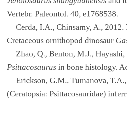
Jeholosaurus shangyuanensis
and it
Vertebr. Paleontol. 40, e1768538.
Cerda, I.A., Chinsamy, A., 2012. 
Cretaceous ornithopod dinosaur
Gas
Zhao, Q., Benton, M.J., Hayashi, 
Psittacosaurus
in bone histology. A
Erickson, G.M., Tumanova, T.A.
(Ceratopsia: Psittacosauridae) infer