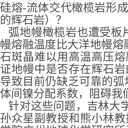
硅熔
-
流体交代橄榄岩形
的辉石岩）？
弧地幔橄榄岩也遭受板
幔熔融温度比大洋地幔熔
石斑晶难以用高温高压熔
证地幔中是否存在辉石岩
导致目前仍缺乏可靠的弧
体间镍分配系数，阻碍我
针对这些问题，吉林大学
孙众星副教授和熊小林教