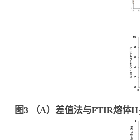
图
3
（
A
）差值法与
FTIR
熔体
H