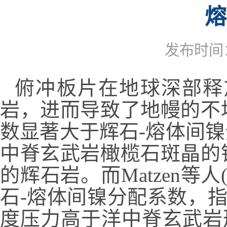
熔
发布时间：2
俯冲板片在地球深部释
岩，进而导致了地幔的不
数显著大于辉石
-
熔体间镍
中脊玄武岩橄榄石斑晶的
的辉石岩。而
Matzen
等人
石
-
熔体间镍分配系数，
度压力高于洋中脊玄武岩