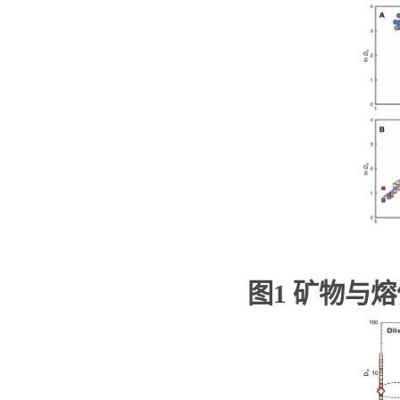
图
1
矿物与熔