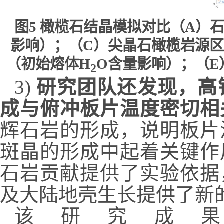
图
5
橄榄石结晶模拟对比（
A
）
影响）；（
C
）尖晶石橄榄岩源区
（初始熔体
H
O
含量影响）；（
E
2
3)
研究团队还发现，高
成与俯冲板片温度密切相
辉石岩的形成，说明板片
斑晶的形成中起着关键作
石岩贡献提供了实验依据
及大陆地壳生长提供了新
该研究成