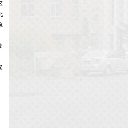
区
北
意
数
究
山