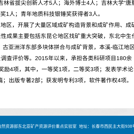
吉林省拔尖创新人才5人；海外博士4人；吉林大学“唐
术奖1人；青年地质科技银锤奖获得者3人。
亚地区，开展了大量区域成矿构造背景和成矿作用、成
表性成果主要包括东昆仑地区找矿重大突破，东北中生
，古亚洲洋东部多块体拼合与成矿背景，本溪-临江地
查评价等。2015年以来，承担各类科研项目180余
奖励4项，其中，一等奖1项，二等奖3项；发表学术论
60余篇；出版专著2部；获发明专利3项，软件著作权4项。
林大学自然资源部东北亚矿产资源评价重点实验室 地址：长春市西民主大街938号 邮编