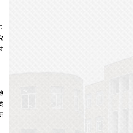
东
究
过
，
地
质
研