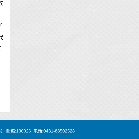
敖
矿
代
区
:130026 电话:0431-88502528