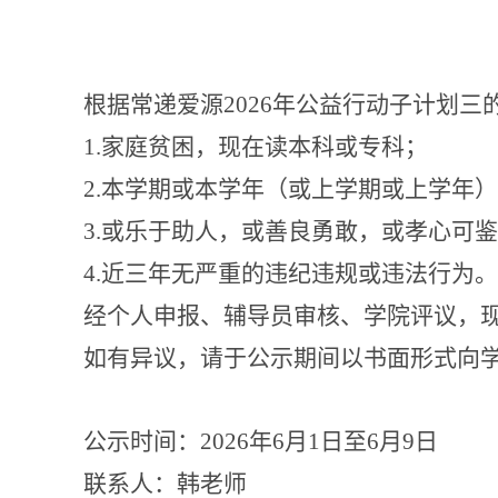
根据常递爱源
2026
年公益行动子计划三
1.
家庭贫困，现在读本科或专科；
2.
本学期或本学年（或上学期或上学年）
3.
或乐于助人，或善良勇敢，或孝心可鉴
4.
近三年无严重的违纪违规或违法行为。
经个人申报、辅导员审核、学院评议，
如有异议，请于公示期间以书面形式向
公示时间：
2026
年
6
月
1
日至
6
月
9
日
联系人：韩老师