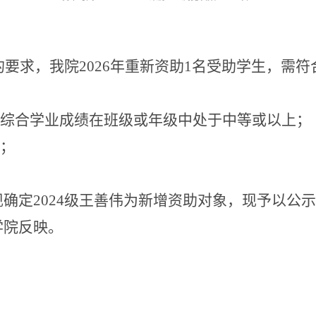
的要求，我院
2026
年重新资助
1
名受助学生，需符
综合学业成绩在班级或年级中处于中等或以上；
；
现确定
2024
级王善伟为新增资助对象
，现予以公示
学院反映。