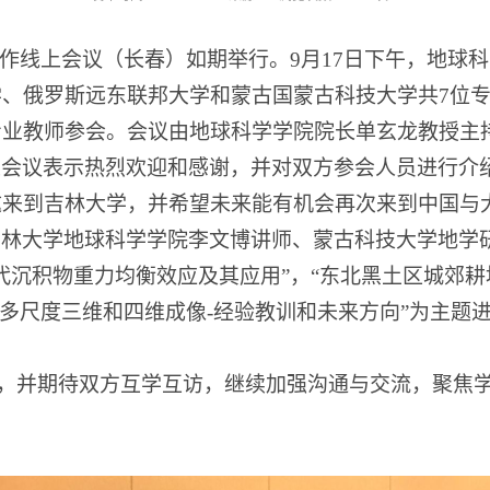
作线上会议（长春）如期举行。
9
月
17
日下午，地球科
学、俄罗斯远东联邦大学和蒙古国蒙古科技大学共
7
位
专业教师参会。会议由地球科学学院院长单玄龙教授主
上会议表示热烈欢迎和感谢，并对双方参会人员进行介
邀来到吉林大学，并希望未来能有机会再次来到中国与
吉林大学地球科学学院李文博讲师、蒙古科技大学地学
代沉积物重力均衡效应及其应用”，“东北黑土区城郊耕
的多尺度三维和四维成像
-
经验教训和未来方向”为主题
，并期待双方互学互访，继续加强沟通与交流，聚焦