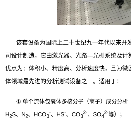
该套设备为国际上二十世纪九十年代以来开
司设计制造，它由激光器、光路
—
光栅系统及计
优点为：体积小、精度高、分析速度快，且为微
体领域最先进的分析测试设备之一。适用于：
①
单个流体包裹体多核分子（离子）成分分析
-
-
2-
2-
H
S
N
HCO
HS
CO
SO
、
、
、
、
、
等）；
2
2
3
3
4