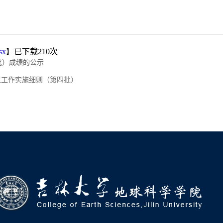
x
】已下载
210
次
批）成绩的公示
招生工作实施细则（第四批）