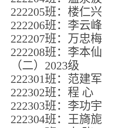
222205班：楼仁兴
222206班：李云峰
222207班：万忠梅
222208班：李本仙
（二）2023级
222301班：范建军
222302班：程 心
222303班：李功宇
222304班：王旖旎