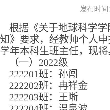
发布时间：2
根据《关于地球科学学院
知》要求，经教师个人申报，
学年本科生班主任，现将
（一）2022级
222201班：孙闯
222202班：冉祥金
222203班：王晰
222204班：温泉波