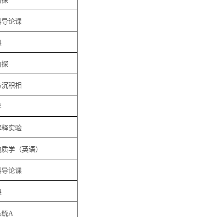
勘探
科导论课
课
勘探
与沉积相
学
解释实验
地质学（英语）
科导论课
课
系统A