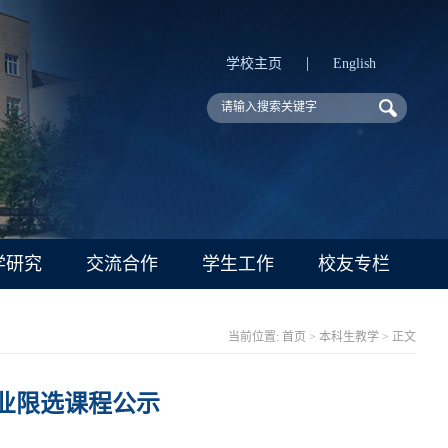
|
学校主页
English
学研究
交流合作
学生工作
校友专栏
当前位置:
首页
>
本科生教学
> 正文
专业限选课程公示