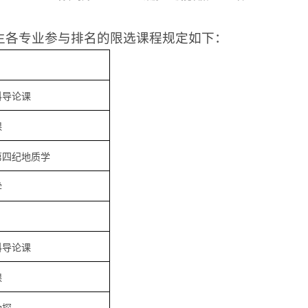
究生各专业参与排名的限选课程规定如下：
科导论课
课
第四纪地质学
学
科导论课
课