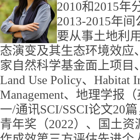
2010
和
2015
年
2013-2015
年间
要从事土地利
态演变及其生态环境效应
家自然科学基金面上项目
Land Use Policy
、
Habitat I
Management
、地理学报（
一
/
通讯
SCI/SSCI
论文
20
篇
青年奖（
2022
）、国土资
作成效第三方评估先进个