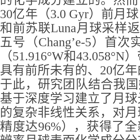
的化学成分建立的。然而
30
亿年（
3.0 Gyr
）前月球
和前苏联
Luna
月球采样返
五号（
Chang’e-5
）首次
（
51.916
°
W
和
43.058
°
N
）
具有前所未有的、
20
亿年
于此，研究团队结合我国
基于深度学习
建立了月球
的复杂非线性关系
，对月
精度达
96%
），获得了全