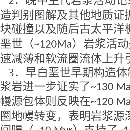
．晚中生代岩浆活动记
2
造判别图解及其他地质证
块碰撞以及随后古太平洋
垩世（
）岩浆活动
~120Ma
速减薄和软流圈流体上升
3．
早白垩世早期构造体
浆岩进一步证实了
~130 M
幔源包体则反映在
~120 M
圈地幔转变，表明岩浆源
间隔（
）支持了