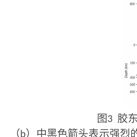
图
胶
3
（
）中黑色箭头表示强烈
b