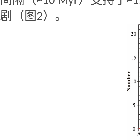
~10 Myr
~1
剧（图
）。
2