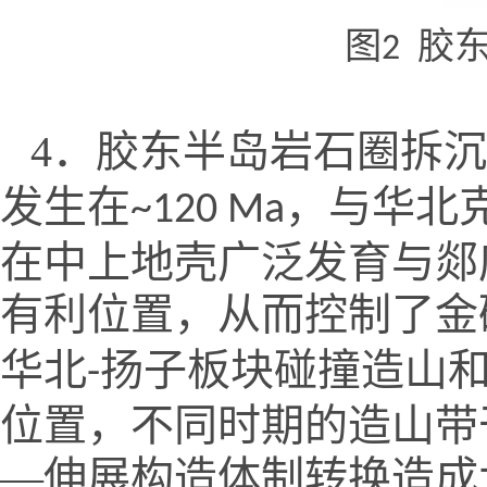
图
胶
2
4．
胶东半岛岩石圈拆沉
发生在
，与华北
~120 Ma
在中上地壳广泛发育与郯
有利位置，从而控制了金
华北
扬子板块碰撞造山
-
位置，不同时期的造山带
—伸展构造体制转换造成