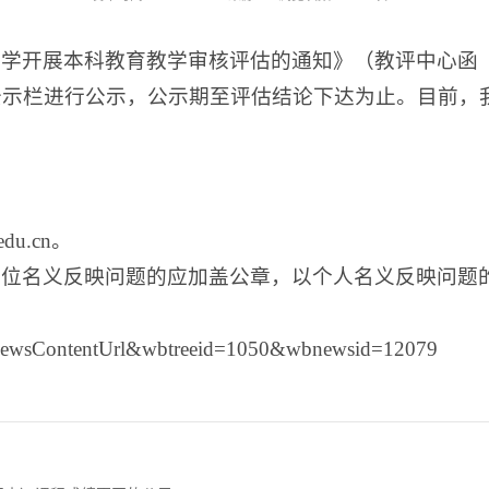
学开展本科教育教学审核评估的通知》（教评中心函〔2
公示栏进行公示，公示期至评估结论下达为止。目前，
du.cn。
单位名义反映问题的应加盖公章，以个人名义反映问题
ews.NewsContentUrl&wbtreeid=1050&wbnewsid=12079