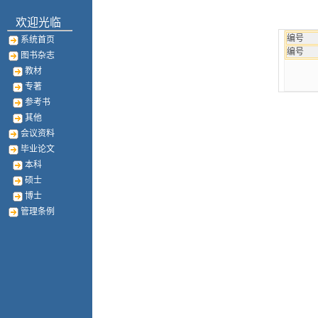
欢迎光临
编号
系统首页
编号
图书杂志
教材
专著
参考书
其他
会议资料
毕业论文
本科
硕士
博士
管理条例