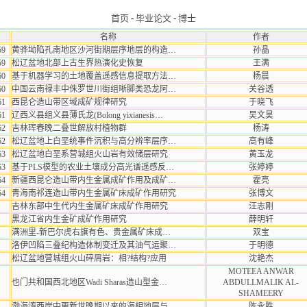
首页
-
毕业论文
-
博士
名称
作者
59
黄骅坳陷孔南地区沙河街期层序地层的构造…
孙晶
59
松辽盆地北部上古生界热演化史恢复
王满
60
基于机器学习的土地覆盖遥感信息提取方法…
杨晨
60
中国云南禄丰中侏罗世川街组晰脚类恐龙阿…
关谷透
61
西昆仑造山带区域成矿规律研究
于晓飞
61
辽西义县组义县薄氏龙(Bolong yixianesis…
吴文昊
62
吉林珲春晚二叠世解放村植物群
杨涛
62
松辽盆地上白垩统事件沉积与高分辨率层序…
高有峰
63
松辽盆地白垩系营城组火山岩有效储层研究
黄玉龙
63
基于PLS模型的农业土壤成分高光谱遥感反…
张婷婷
64
新疆西昆仑造山带内生金属成矿作用及成矿…
霍亮
64
青海南祁连造山带内生金属矿床成矿作用研究
张博文
吉林东部中生代内生金属矿床成矿作用研究
汪志刚
黑龙江省内生金矿成矿作用研究
薛明轩
满洲里-新巴尔虎右旗有色、贵金属矿床成…
双宝
洛伊凹陷三叠纪构造体制变迁及其油气运聚…
于明德
松辽盆地营城组火山碎屑岩：相?结构?应用
沈艳杰
MOTEEA ANWAR
也门共和国西北地区Wadi Sharas造山型金…
ABDULLMALIK AL-
SHAMEERY
渤海湾西岸中更新世晚期以来的海相地层与…
陈永胜