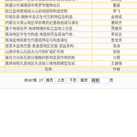
新疆沙尔湖煤田中侏罗世植物化石
董曼
松辽盆地营城组火山岩地层和构造控制
李飞
中国东部-朝鲜半岛古生代沉积特征及构造…
金炳成
内蒙古大青山地区早前寒武纪基底组成与演化
董晓杰
基于地球化学-地球物理的松辽盆地上白垩…
贾建亮
南海地区中生代构造-地层研究及其油气地…
李伍志
南海盆地前新生代基底特征与构造演化
鲁宝亮
塔里木盆地巴楚-麦盖提地区志留-泥盆系构…
张迪
山西中条山北段古元代铜矿成矿作用
张晗
差应力对岩石部分熔融的影响及其作用机制
沙茜
黄骅坳陷孔南地区孔店组三维地质模型及岩…
王建强
名称
作者
共187条 2/7
首页
上页
下页
尾页
页