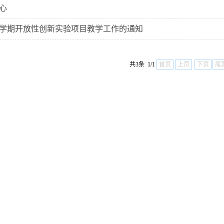
心
春季学期开放性创新实验项目教学工作的通知
共3条 1/1
首页
上页
下页
尾